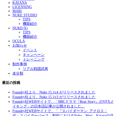
KATANA
LICENSING
MARI
NUKE STUDIO
TIPS
機能紹介
NUKE(X)
TIPS
機能紹介
OCULA
お知らせ
イベント
キャンペーン
トレーニング
制作事例
リアル戦国武将
未分類
最近の投稿
Foundry社より、Nuke 15.1v4 がリリースされました
Foundry社より、Nuke 15.1v3 がリリースされました
Foundry社WEBサイトで、「BBCドラマ『Boat Story』のVFXメ
イキング」の日本語記事が公開されました。
Foundry社WEBサイトで、「『スパイダーマン: アクロス・
ザ・スパイダーバース』制作におけるNuke、Mari、Katanaの活