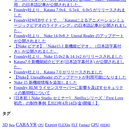
用」の日本語記事が公開されました。
Foundry社より、Katana 7.0v4、6.5v4、6.0v5 がリリースされま
した
Foundry社WEBサイトで、「Katanaによるアニメーションミュ
ージックビデオのライティング」の日本語記事が公開されまし
た。
Foundry社より、Nuke 14.0v8 と Unreal Reader のアップデート
が公開されました
【Nuke ビデオ】「Nuke15.1 新機能ビデオ」（日本語字幕付
き）が公開されました。
Foundry社より、Nuke 15.0v2 & 14.1v2 がリリースされました
Katana7.0 新機能紹介ビデオ(日本語字幕付き) が公開されまし
た。
Foundry社より、Katana 7.0 がリリースされました
【Nuke】UnrealReader のアップデートが利用可能になりました
Nuke 15 新機能情報を追加しました
Foundry RLM ライセンスサーバーに影響を及ぼすセキュリテ
ィの脆弱性について
[日本初！Nuke Studio セミナー] Netflixシリーズ「First Love
初恋」の制作事例【2023年4月14日(金)開催！】
タグ
CARA VR
3D
Export
GPU
FLT
FLEXlm
Furnace
Beta
CPU
HIERO