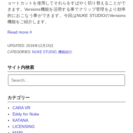
ョートカットを使用してそれらをすばやく切り替えることがで
きます。Versions機能を活用する事でクリップ管理をより効率
的におこなう事ができます。今回はNUKE STUDIOのVersions
機能をご紹介します。
Read more
“NUKE
STUDIO
Versions
UPDATED:
2016年12月15日
機
CATEGORIES:
NUKE STUDIO
,
機能紹介
能”
サイト内検索
カテゴリー
CARA VR
Eddy for Nuke
KATANA
LICENSING
MARI