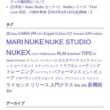
ティの脆弱性について
[日本初！Nuke Studio セミナー] Netflixシリーズ「First
Love 初恋」の制作事例【2023年4月14日(金)開催！】
タグ
CARA VR
3D
Export
GPU
FLT
FLEXlm
Furnace
Beta
CPU
HIERO
NUKE
MARI
NUKE STUDIO
NUKEX
TIPS
RLM
Preferences
RotoPaint
UI
OCIO
カスタマイズ
イベント
カメラ
インストール
キャッシ
Viewer Process
トラブルシューティング
ショートカット
ュ
スナップショット
トレーニング
パフォーマンス
ビュ
ビュー
ハードウェア
ーア
フローティングライセンス
ペイント
ブラシ
プリファレンス
新機能
ライセンス
リリース
入門クラス
動画
変数
選択
アーカイブ