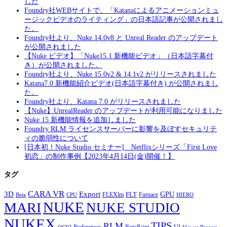
した
Foundry社WEBサイトで、「Katanaによるアニメーションミュ
ージックビデオのライティング」の日本語記事が公開されまし
た。
Foundry社より、Nuke 14.0v8 と Unreal Reader のアップデート
が公開されました
【Nuke ビデオ】「Nuke15.1 新機能ビデオ」（日本語字幕付
き）が公開されました。
Foundry社より、Nuke 15.0v2 & 14.1v2 がリリースされました
Katana7.0 新機能紹介ビデオ(日本語字幕付き) が公開されまし
た。
Foundry社より、Katana 7.0 がリリースされました
【Nuke】UnrealReader のアップデートが利用可能になりました
Nuke 15 新機能情報を追加しました
Foundry RLM ライセンスサーバーに影響を及ぼすセキュリテ
ィの脆弱性について
[日本初！Nuke Studio セミナー] Netflixシリーズ「First Love
初恋」の制作事例【2023年4月14日(金)開催！】
タグ
CARA VR
3D
Export
GPU
FLT
FLEXlm
Furnace
Beta
CPU
HIERO
NUKE
MARI
NUKE STUDIO
NUKEX
TIPS
RLM