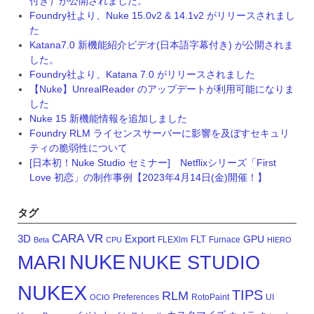
付き）が公開されました。
Foundry社より、Nuke 15.0v2 & 14.1v2 がリリースされまし
た
Katana7.0 新機能紹介ビデオ(日本語字幕付き) が公開されま
した。
Foundry社より、Katana 7.0 がリリースされました
【Nuke】UnrealReader のアップデートが利用可能になりま
した
Nuke 15 新機能情報を追加しました
Foundry RLM ライセンスサーバーに影響を及ぼすセキュリ
ティの脆弱性について
[日本初！Nuke Studio セミナー] Netflixシリーズ「First
Love 初恋」の制作事例【2023年4月14日(金)開催！】
タグ
CARA VR
3D
Export
GPU
FLT
FLEXlm
Furnace
Beta
CPU
HIERO
NUKE
MARI
NUKE STUDIO
NUKEX
TIPS
RLM
Preferences
RotoPaint
UI
OCIO