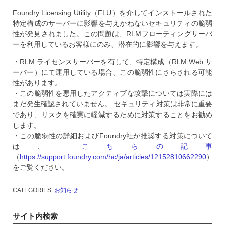
Foundry Licensing Utility（FLU）を介してインストールされた
特定構成のサーバーに影響を与えかねないセキュリティの脆弱
性が発見されました。この問題は、RLMフローティングサーバ
ーを利用しているお客様にのみ、潜在的に影響を与えます。
・RLM ライセンスサーバーを有して、特定構成（RLM Web サ
ーバー）にて運用している場合、この脆弱性にさらされる可能
性があります。
・この脆弱性を悪用したアクティブな攻撃については実際には
まだ発生確認されていません。 セキュリティ対策は非常に重要
であり、リスクを確実に軽減するために対策することをお勧め
します。
・この脆弱性の詳細およびFoundry社が推奨する対策について
は、
こちらの記事
（
https://support.foundry.com/hc/ja/articles/12152810662290
）
をご覧ください。
CATEGORIES:
お知らせ
サイト内検索