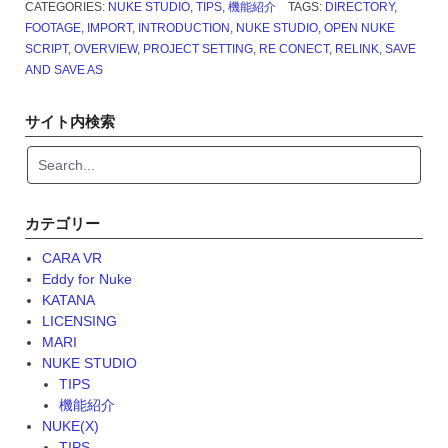
本
CATEGORIES:
NUKE STUDIO
,
TIPS
,
機能紹介
TAGS:
DIRECTORY
,
語
FOOTAGE
,
IMPORT
,
INTRODUCTION
,
NUKE STUDIO
,
OPEN NUKE
チ
SCRIPT
,
OVERVIEW
,
PROJECT SETTING
,
RE CONECT
,
RELINK
,
SAVE
ュ
AND SAVE AS
ー
ト
サイト内検索
リ
ア
ル
Part01”
カテゴリー
CARA VR
Eddy for Nuke
KATANA
LICENSING
MARI
NUKE STUDIO
TIPS
機能紹介
NUKE(X)
TIPS