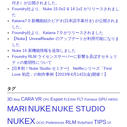
付き）が公開されました。
Foundry社より、Nuke 15.0v2 & 14.1v2 がリリースされまし
た
Katana7.0 新機能紹介ビデオ(日本語字幕付き) が公開されま
した。
Foundry社より、Katana 7.0 がリリースされました
【Nuke】UnrealReader のアップデートが利用可能になりま
した
Nuke 15 新機能情報を追加しました
Foundry RLM ライセンスサーバーに影響を及ぼすセキュリ
ティの脆弱性について
[日本初！Nuke Studio セミナー] Netflixシリーズ「First
Love 初恋」の制作事例【2023年4月14日(金)開催！】
タグ
CARA VR
3D
Export
GPU
FLT
FLEXlm
Furnace
Beta
CPU
HIERO
NUKE
MARI
NUKE STUDIO
NUKEX
TIPS
RLM
Preferences
RotoPaint
UI
OCIO