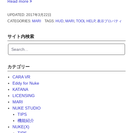
Read more
“MARI
Head-
Up
UPDATED:
2017年3月22日
Display”
CATEGORIES:
MARI
TAGS:
HUD
,
MARI
,
TOOL HELP
,
表示プロパティ
サイト内検索
カテゴリー
CARA VR
Eddy for Nuke
KATANA
LICENSING
MARI
NUKE STUDIO
TIPS
機能紹介
NUKE(X)
TIPS