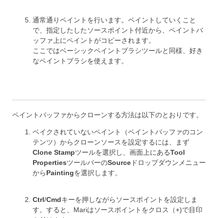
通常通りペイントを行います。ペイントしていくこと
で、指定したしたソースポイント付近から、ペイントバ
ッファ上にペイントがコピーされます。
ここではベーシックペイントブラシツールと同様、好き
なペイントブラシを使えます。
ペイントバッファからクローンする方法は以下のとおりです。
ベイクされていないペイント（ペイントバッファのコン
テンツ）からクローンソースを設定するには、まず
Clone Stamp
ツールを選択し、画面上にある
Tool
Properties
ツールバーの
Source
ドロップダウンメニュー
から
Painting
を選択します。
Ctrl
/
Cmd
キーを押しながらソースポイントを設定しま
す。すると、Mariはソースポイントをクロス（+)で目印