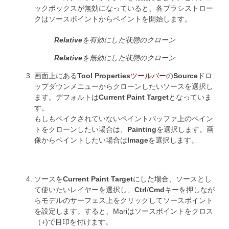
ックボックスが無効になっていると、各ブラシストロー
クはソースポイントからペイントを開始します。
Relative
を有効にした状態のクローン
Relative
を無効にした状態のクローン
画面上にある
Tool Properties
ツールバー
の
Source
ドロ
ップダウンメニューからクローンしたいソースを選択し
ます。デフォルトは
Current Paint Target
となっていま
す。
もしもベイクされていないペイントバッファ上のペイン
トをクローンしたい場合は、
Painting
を選択します。画
像からペイントしたい場合は
Image
を選択します。
ソースを
Current Paint Target
にした場合、ソースとし
て使いたいレイヤーを選択し、
Ctrl
/
Cmd
キーを押しなが
らモデルのサーフェス上をクリックしてソースポイント
を設定します。すると、Mariはソースポイントをクロス
（+)で目印を付けます。