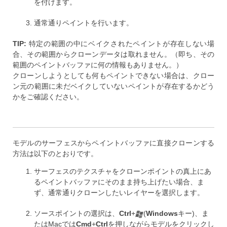
を付けます。
通常通りペイントを行います。
TIP:
特定の範囲の中にベイクされたペイントが存在しない場
合、その範囲からクローンデータは取れません。（即ち、その
範囲のペイントバッファに何の情報もありません。）
クローンしようとしても何もペイントできない場合は、クロー
ン元の範囲に未だベイクしていないペイントが存在するかどう
かをご確認ください。
モデルのサーフェスからペイントバッファに直接クローンする
方法は以下のとおりです。
サーフェスのテクスチャをクローンポイントの真上にあ
るペイントバッファにそのまま持ち上げたい場合、ま
ず、通常通りクローンしたいレイヤーを選択します。
ソースポイントの選択は、
Ctrl
+
(
Windows
キー)
、ま
たはMacでは
Cmd
+
Ctrl
を押しながらモデルをクリックし