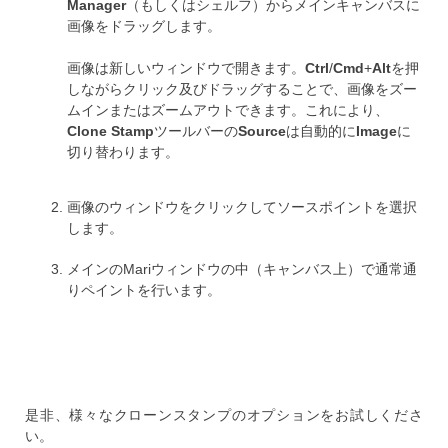
Manager
（もしくはシェルフ）からメインキャンバスに
画像をドラッグします。
画像は新しいウィンドウで開きます。
Ctrl
/
Cmd
+
Alt
を押
しながらクリック及びドラッグすることで、画像をズー
ムインまたはズームアウトできます。これにより、
Clone Stamp
ツールバーの
Source
は自動的に
Image
に
切り替わります。
画像のウィンドウをクリックしてソースポイントを選択
します。
メインのMariウィンドウの中（キャンバス上）で通常通
りペイントを行います。
是非、様々なクローンスタンプのオプションをお試しくださ
い。