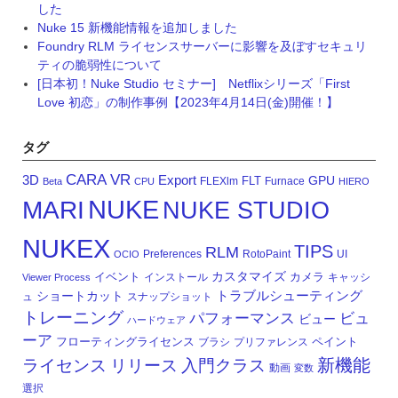
した
Nuke 15 新機能情報を追加しました
Foundry RLM ライセンスサーバーに影響を及ぼすセキュリ
ティの脆弱性について
[日本初！Nuke Studio セミナー] Netflixシリーズ「First
Love 初恋」の制作事例【2023年4月14日(金)開催！】
タグ
CARA VR
3D
Export
GPU
FLT
FLEXlm
Furnace
Beta
CPU
HIERO
NUKE
MARI
NUKE STUDIO
NUKEX
TIPS
RLM
Preferences
RotoPaint
UI
OCIO
カスタマイズ
イベント
カメラ
インストール
キャッシ
Viewer Process
トラブルシューティング
ショートカット
ュ
スナップショット
トレーニング
パフォーマンス
ビュ
ビュー
ハードウェア
ーア
フローティングライセンス
ペイント
ブラシ
プリファレンス
新機能
ライセンス
リリース
入門クラス
動画
変数
選択