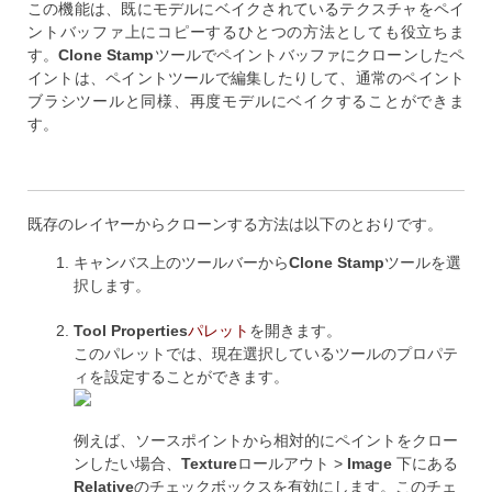
この機能は、既にモデルにベイクされているテクスチャをペイ
ントバッファ上にコピーするひとつの方法としても役立ちま
す。
Clone Stamp
ツールでペイントバッファにクローンしたペ
イントは、ペイントツールで編集したりして、通常のペイント
ブラシツールと同様、再度モデルにベイクすることができま
す。
既存のレイヤーからクローンする方法は以下のとおりです。
キャンバス上のツールバーから
Clone Stamp
ツールを選
択します。
Tool Properties
パレット
を開きます。
このパレットでは、現在選択しているツールのプロパテ
ィを設定することができます。
例えば、ソースポイントから相対的にペイントをクロー
ンしたい場合、
Texture
ロールアウト >
Image
下にある
Relative
のチェックボックスを有効にします。このチェ