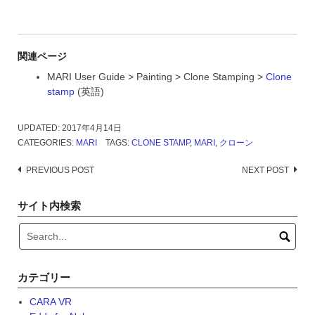
関連ページ
MARI User Guide > Painting > Clone Stamping >
Clone
stamp
(英語)
UPDATED:
2017年4月14日
CATEGORIES:
MARI
TAGS:
CLONE STAMP
,
MARI
,
クローン
Post
PREVIOUS POST
NEXT POST
navigation
サイト内検索
カテゴリー
CARA VR