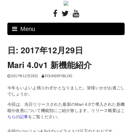
Skip
to
content
Menu
日: 2017年12月29日
Mari 4.0v1 新機能紹介
2017年12月29日
FOUNDRYBLOG
今年もいよいよ残りわずかとなりました。皆様いかがお過ごし
でしょうか。
今回は、先日リリースされた最新のMari 4.0で導入された新機
能や改善について機能別にご紹介致します。リリース概要は
こ
ちらの記事
をご覧ください。
今回のバージョン4.0v1のハイライトは以下のとおりです。