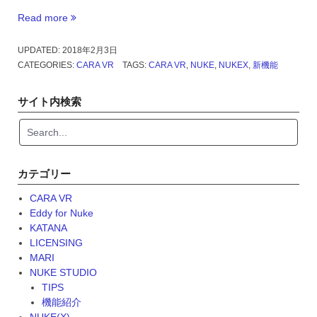
Read more
“CARA
VR
2.0
UPDATED:
2018年2月3日
日
CATEGORIES:
CARA VR
TAGS:
CARA VR
,
NUKE
,
NUKEX
,
新機能
本
語
サイト内検索
チ
ュ
ー
ト
リ
カテゴリー
ア
ル
CARA VR
追
Eddy for Nuke
加”
KATANA
LICENSING
MARI
NUKE STUDIO
TIPS
機能紹介
NUKE(X)