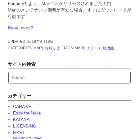
Foundry社より、Mari 4.2 がリリースされました！(*)
Mariのメンテナンス期間が有効な場合、すぐにダウンロードが
可能です。
Read more
“Mari
4.2
が
UPDATED:
2018年9月13日
リ
CATEGORIES:
MARI
,
お知らせ
TAGS:
MARI
,
リリース
,
新機能
リ
ー
サイト内検索
ス
さ
れ
ま
し
カテゴリー
た。”
CARA VR
Eddy for Nuke
KATANA
LICENSING
MARI