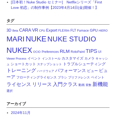
[日本初！Nuke Studio セミナー] Netflixシリーズ「First
Love 初恋」の制作事例【2023年4月14日(金)開催！】
タグ
CARA VR
3D
Export
GPU
FLT
FLEXlm
Furnace
Beta
CPU
HIERO
NUKE
MARI
NUKE STUDIO
NUKEX
TIPS
RLM
Preferences
RotoPaint
UI
OCIO
カスタマイズ
イベント
カメラ
インストール
キャッシ
Viewer Process
トラブルシューティング
ショートカット
ュ
スナップショット
トレーニング
パフォーマンス
ビュ
ビュー
ハードウェア
ーア
フローティングライセンス
ペイント
ブラシ
プリファレンス
新機能
ライセンス
リリース
入門クラス
動画
変数
選択
アーカイブ
2024年11月