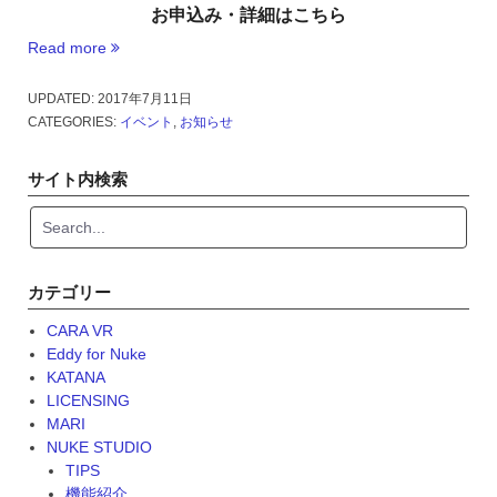
お申込み・詳細はこちら
Read more
“デ
ザ
イ
UPDATED:
2017年7月11日
ン
CATEGORIES:
イベント
,
お知らせ
塾
×
サイト内検索
FOUNDRY
~
映
像
制
カテゴリー
作
に
CARA VR
革
Eddy for Nuke
命
KATANA
を
LICENSING
起
MARI
こ
NUKE STUDIO
す
TIPS
NUKE
機能紹介