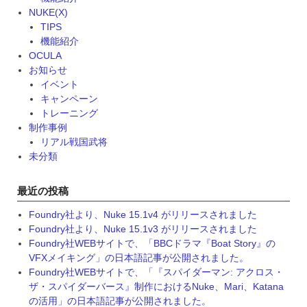
の
NUKE(X)
最
TIPS
新
機能紹介
事
OCULA
情
お知らせ
~
イベント
【7
キャンペーン
月
トレーニング
21
制作事例
日
リアル戦国武将
(金)
未分類
開
催！】”
最近の投稿
Foundry社より、Nuke 15.1v4 がリリースされました
Foundry社より、Nuke 15.1v3 がリリースされました
Foundry社WEBサイトで、「BBCドラマ『Boat Story』の
VFXメイキング」の日本語記事が公開されました。
Foundry社WEBサイトで、「『スパイダーマン: アクロス・
ザ・スパイダーバース』制作におけるNuke、Mari、Katana
の活用」の日本語記事が公開されました。