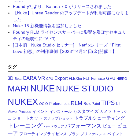
Foundry社より、Katana 7.0 がリリースされました
【Nuke】UnrealReader のアップデートが利用可能になりま
した
Nuke 15 新機能情報を追加しました
Foundry RLM ライセンスサーバーに影響を及ぼすセキュリ
ティの脆弱性について
[日本初！Nuke Studio セミナー] Netflixシリーズ「First
Love 初恋」の制作事例【2023年4月14日(金)開催！】
タグ
CARA VR
3D
Export
GPU
FLT
FLEXlm
Furnace
Beta
CPU
HIERO
NUKE
MARI
NUKE STUDIO
NUKEX
TIPS
RLM
Preferences
RotoPaint
UI
OCIO
カスタマイズ
イベント
カメラ
インストール
キャッシ
Viewer Process
トラブルシューティング
ショートカット
ュ
スナップショット
トレーニング
パフォーマンス
ビュ
ビュー
ハードウェア
ーア
フローティングライセンス
ペイント
ブラシ
プリファレンス