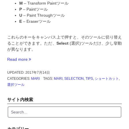
M
– Transform Paintツール
P
– Paintツール
U
– Paint Throughツール
E
– Eraserツール
これらのキーをキャンバス上で押すと、そのツールに切り替え
ることができます。ただ、
Select
(選択)ツールだけ、少し挙動
が異なります。
Read more
“MARI
選
択
UPDATED:
2017年7月14日
ツ
CATEGORIES:
MARI
TAGS:
MARI
,
SELECTION
,
TIPS
,
ショートカット
,
ー
選択ツール
ル
へ
サイト内検索
の
簡
単
な
切
カテゴリー