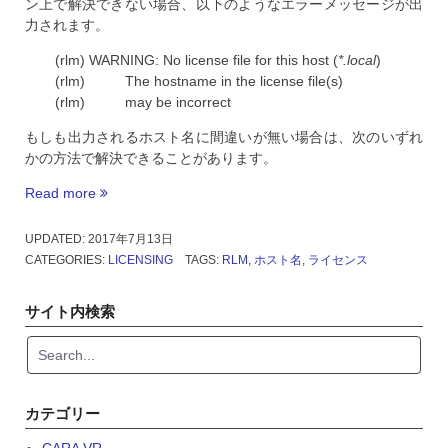
ン上で解決できない場合、以下のようなエラーメッセージが出
力されます。
(rlm) WARNING: No license file for this host (
*.local
)
(rlm) The hostname in the license file(s)
(rlm) may be incorrect
もしも出力されるホスト名に間違いが無い場合は、次のいずれ
かの方法で解決できることがあります。
Read more
“macOS
Sierra
で
UPDATED:
2017年7月13日
ホ
CATEGORIES:
LICENSING
TAGS:
RLM
,
ホスト名
,
ライセンス
ス
ト
サイト内検索
名
が
認
識
し
カテゴリー
な
い
CARA VR