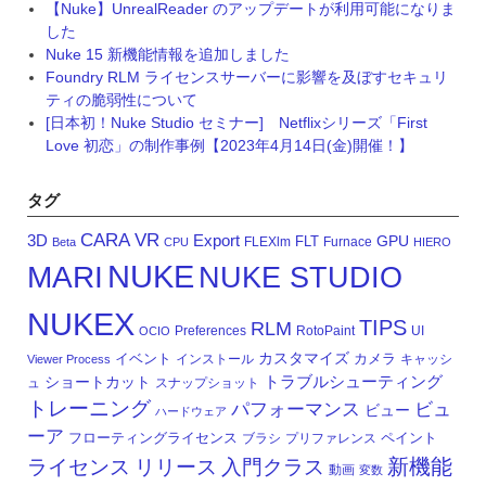
【Nuke】UnrealReader のアップデートが利用可能になりま
した
Nuke 15 新機能情報を追加しました
Foundry RLM ライセンスサーバーに影響を及ぼすセキュリ
ティの脆弱性について
[日本初！Nuke Studio セミナー] Netflixシリーズ「First
Love 初恋」の制作事例【2023年4月14日(金)開催！】
タグ
CARA VR
3D
Export
GPU
FLT
FLEXlm
Furnace
Beta
CPU
HIERO
NUKE
MARI
NUKE STUDIO
NUKEX
TIPS
RLM
Preferences
RotoPaint
UI
OCIO
カスタマイズ
イベント
カメラ
インストール
キャッシ
Viewer Process
トラブルシューティング
ショートカット
ュ
スナップショット
トレーニング
パフォーマンス
ビュ
ビュー
ハードウェア
ーア
フローティングライセンス
ペイント
ブラシ
プリファレンス
新機能
ライセンス
リリース
入門クラス
動画
変数