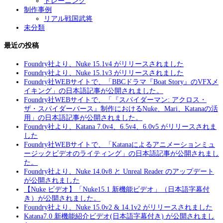
トレーニング
制作事例
リアル戦国武将
未分類
最近の投稿
Foundry社より、Nuke 15.1v4 がリリースされました
Foundry社より、Nuke 15.1v3 がリリースされました
Foundry社WEBサイトで、「BBCドラマ『Boat Story』のVFXメ
イキング」の日本語記事が公開されました。
Foundry社WEBサイトで、「『スパイダーマン: アクロス・
ザ・スパイダーバース』制作におけるNuke、Mari、Katanaの活
用」の日本語記事が公開されました。
Foundry社より、Katana 7.0v4、6.5v4、6.0v5 がリリースされま
した
Foundry社WEBサイトで、「Katanaによるアニメーションミュ
ージックビデオのライティング」の日本語記事が公開されまし
た。
Foundry社より、Nuke 14.0v8 と Unreal Reader のアップデート
が公開されました
【Nuke ビデオ】「Nuke15.1 新機能ビデオ」（日本語字幕付
き）が公開されました。
Foundry社より、Nuke 15.0v2 & 14.1v2 がリリースされました
Katana7.0 新機能紹介ビデオ(日本語字幕付き) が公開されまし