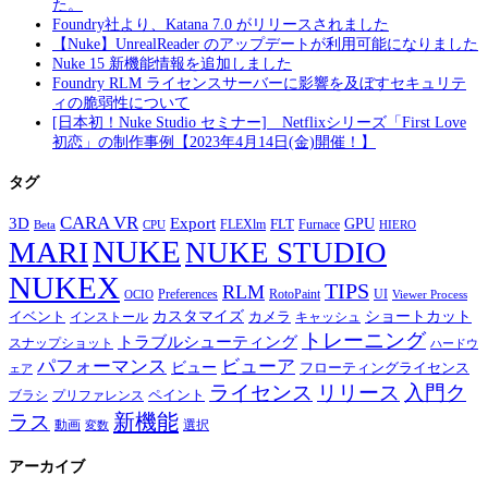
た。
Foundry社より、Katana 7.0 がリリースされました
【Nuke】UnrealReader のアップデートが利用可能になりました
Nuke 15 新機能情報を追加しました
Foundry RLM ライセンスサーバーに影響を及ぼすセキュリテ
ィの脆弱性について
[日本初！Nuke Studio セミナー] Netflixシリーズ「First Love
初恋」の制作事例【2023年4月14日(金)開催！】
タグ
CARA VR
3D
Export
GPU
FLT
FLEXlm
Furnace
Beta
CPU
HIERO
NUKE
MARI
NUKE STUDIO
NUKEX
TIPS
RLM
Preferences
RotoPaint
UI
OCIO
Viewer Process
カスタマイズ
ショートカット
イベント
カメラ
インストール
キャッシュ
トレーニング
トラブルシューティング
スナップショット
ハードウ
パフォーマンス
ビューア
ビュー
フローティングライセンス
ェア
ライセンス
リリース
入門ク
ペイント
ブラシ
プリファレンス
新機能
ラス
動画
選択
変数
アーカイブ