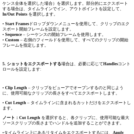
ケンス全体を選択した場合）を選択します。部分的にエクスポート
する場合は、タイムラインでイン、アウトポイントを設定して、
In/Out Points
を選択します。
•
Start Frames
ドロップダウンメニューを使用して、クリップのエク
スポート開始フレームを設定します。
•
Sequence
– シーケンスの開始フレームを使用します。
•
Custom
– 右側のフィールドを使用して、すべてのクリップの開始
フレームを指定します。
5. ショットをエクスポートする
場合は、必要に応じて
Handles
コント
ロールを設定します:
•
Clip Length
– クリップをビューアでオープンするのと同じよう
に、使用可能なクリップの長さをすべてエクスポートします。
•
Cut Length
– タイムラインに含まれるカットだけをエクスポートし
ます。
ノート：Cut Length
を選択すると、各クリップに、使用可能な最大
ソースクリップの長さまでハンドルを追加することができます。
•タイムライン上にあるリタイムをエクスポートするには、
Apply