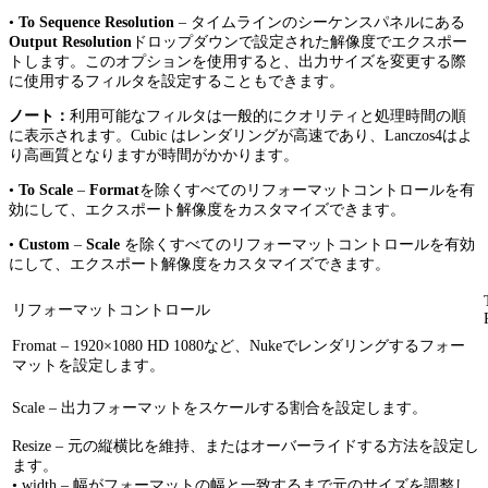
•
To Sequence Resolution
– タイムラインのシーケンスパネルにある
Output Resolution
ドロップダウンで設定された解像度でエクスポー
トします。このオプションを使用すると、出力サイズを変更する際
に使用するフィルタを設定することもできます。
ノート：
利用可能なフィルタは一般的にクオリティと処理時間の順
に表示されます。Cubic はレンダリングが高速であり、Lanczos4はよ
り高画質となりますが時間がかかります。
•
To Scale
–
Format
を除くすべてのリフォーマットコントロールを有
効にして、エクスポート解像度をカスタマイズできます。
•
Custom
–
Scale
を除くすべてのリフォーマットコントロールを有効
にして、エクスポート解像度をカスタマイズできます。
リフォーマットコントロール
Fromat – 1920×1080 HD 1080など、Nukeでレンダリングするフォー
マットを設定します。
Scale – 出力フォーマットをスケールする割合を設定します。
Resize – 元の縦横比を維持、またはオーバーライドする方法を設定し
ます。
• width – 幅がフォーマットの幅と一致するまで元のサイズを調整し