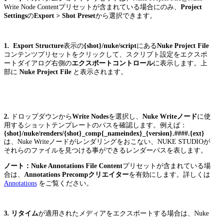
Write Node Contentプリセットが含まれている場合にのみ、
Project
Settings
の
Export > Shot Preset
から選択できます。
1. Export Structure
表示の
{shot}/nuke/script
にある
Nuke Project File
コンテンツプリセットをクリックして、スクリプト設定をエクスポ
ートダイアログ右側の
エクスポートコントロール
に表示します。上
部に
Nuke Project File
と表示されます。
2.
ドロップダウンから
Write Nodes
を選択し、
Nuke Writeノード
に使
用するショットテンプレートのパスを確認します。例えば：
{shot}/nuke/renders/{shot}_comp{_nameindex}_{version}.####.{ext}
は、Nuke Writeノードがレンダリングをおこない、NUKE STUDIOが
それらのファイルを見つける事ができるレンダーパスを表します。
ノート：Nuke Annotations File Content
プリセットが含まれている場
合は、
Annotations Precompクリエイター
を有効にします。詳しくは
Annotations
をご覧ください。
3.
リタイム
が適用されたメディアをエクスポートする場合は、Nuke