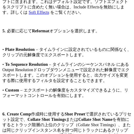
プトに含まれます。これはデフォルト設定です。ソフトエフェクト
をスクリプトに含めたく無い場合は、Include Effectsを無効にしま
す。詳しくは
Soft Effects
をご覧ください。
5.
必要に応じて
Reformat
オプションを選択します。
•
Plate Resolution
– タイムラインに設定されているものに関係なく、
クリップの元解像度でエクスポートします。
•
To Sequence Resolution
– タイムラインのシーケンスパネル にある
Output Resolutionドロップダウンメニューで設定された解像度でエク
スポートします。このオプションを使用すると、出力サイズを変更
する際に使用するフィルタを設定することもできます。
•
Custom
– エクスポートの解像度をカスタマイズできるように、リ
フォーマットコントロールを有効にします。
6.
Create Comp
作成時に使用する
Shot Preset
で選択されているプリセ
ット設定で、
Collate Shot Timings
または
Collate Shot Name
を有効に
するとトラック階層の上位のクリップ（Collate Shot Timings）、また
は同じクリップインスタンス名を持つ同じトラックにあるクリップ