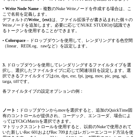
•
Write Node Name
– 複数のNuke Writeノードを作成する場合は、こ
こで名前を定義します。
デフォルトの
Write_ {ext}
は、ファイル拡張子が書き込まれた個々の
Writeノードを追加します。必要に応じてNUKE STUDIOが認識でき
るトークンを使用することができます。
•
Colorspace
– ドロップダウンを使用して、レンダリングする色空間
（linear、REDLog、rawなど）を設定します。
3.
ドロップダウンを使用してレンダリングするファイルタイプを選
択し、選択したファイルタイプに応じて関連項目を設定します。選
択できるファイルタイプはcin, dpx, exr, fpi, jpeg, mov, pic, png, sgi,
targa, tiffです。
各ファイルタイプの設定オプションの例：
ノート：
ドロップダウンからmovを選択すると、追加のQuickTime固
有のコントロールが提供され、コーデック、エンコーダ、場合によ
ってはYCbCrMatrixを選択できます。
マトリックスコントロールを使用すると、以前のNukeで使用されて
いた新しいRec 601およびRec 709またはレガシーエンコード方法を使