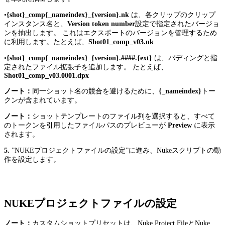
•
{shot}_comp{_nameindex}_{version}.nk
は、各クリップのクリップ
インスタンス名と、
Version token number
設定で指定されたバージョ
ンを抽出します。 これはエクスポートのバージョンを管理するため
に利用します。たとえば、
Shot01_comp_v03.nk
•
{shot}_comp{_nameindex}_{version}.####.{ext}
は、パディングと指
定されたファイル拡張子を追加します。 たとえば、
Shot01_comp_v03.0001.dpx
ノート：
同一ショット名の競合を避けるために、
{_nameindex}
トー
クンが含まれています。
ノート：
ショットテンプレートのファイル列を選択すると、すべて
のトークンを引用したファイルパスのプレビューが
Preview
に表示
されます。
5.
”NUKEプロジェクトファイルの設定”に進み、Nukeスクリプトの動
作を設定します。
NUKEプロジェクトファイルの設定
ノート：
カスタムショットプリセットは、Nuke Project FileとNuke