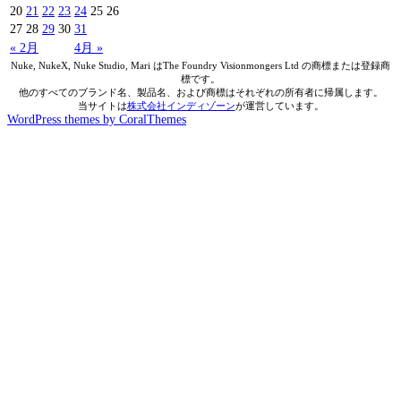
20
21
22
23
24
25
26
27
28
29
30
31
« 2月
4月 »
Nuke, NukeX, Nuke Studio, Mari はThe Foundry Visionmongers Ltd の商標または登録商
標です。
他のすべてのブランド名、製品名、および商標はそれぞれの所有者に帰属します。
当サイトは
株式会社インディゾーン
が運営しています。
WordPress themes by CoralThemes