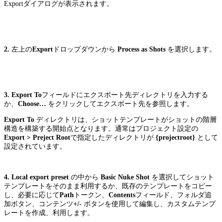
Exportダイアログが表示されます。
2.
左上の
Export
ドロップダウンから
Process as Shots
を選択します。
3. Export To
フィールドにエクスポート先ディレクトリを入力する
か、
Choose…
をクリックしてエクスポート先を参照します。
Export To
ディレクトリは、ショットテンプレートがショットの階層
構造を構築する開始点となります。通常はプロジェクト設定の
Export > Preject Root
で指定したディレクトリが
{projectroot}
として
設定されています。
4.
Local export preset
の中から
Basic Nuke Shot
を選択してショット
テンプレートをそのまま利用するか、既存のテンプレートをコピー
し、必要に応じて
Path
トークン、
Contents
フィールド、フォルダ追
加ボタン、コンテンツ
+/-
ボタンを使用して編集し、カスタムテンプ
レートを作成、利用します。