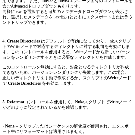
用できます。 また、mov32とmov64エンコーダ固有のコントロールを
含むAdvancedドロップダウンもあります。
同様に exr を選択すると追加のメタデータドロップダウンが表示さ
れ、選択したメタデータを .exr出力とともにエクスポートまたはラウ
ンドトリップできます。
4. Create Directories
はデフォルトで有効になっており、.nkスクリプ
トのWriteノードで対応するディレクトリに対する制御を有効にしま
す。このコントロールを使用すると、Writeノードから新しいバージ
ョンをレンダリングするときに必要なディレクトリを作成します。
このコントロールを無効にすると、対象となるディレクトリが作成
できないため、バージョンレンダリングが失敗します。この場合、
正しいディレクトリを手動で作成するか、スクリプトの
Write
ノード
で
Create Directories
を有効にします。
5. Reformat
コントロールを使用して、NukeスクリプトでWriteノード
がどのように設定されているかを確認します。
•
None
– クリップまたはシーケンスの解像度が使用され、エクスポ
ート中にリフォーマットは適用されません。