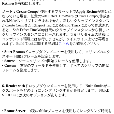
Retimes
を有効にします。
ノート：Create Comp
が使用するプリセットで
Apply Retime
が無効に
なっている場合、任意のSoft Effect TimeWarpはCreate Compで作成さ
れるNukeスクリプトに含まれません。新しいクリップインスタンス
がCreate CompまたはExport Tagによる
Build Track
によって作成され
ると、Soft Effect TimeWarpは元のクリップインスタンスから新しい
クリップインスタンスにコピーされます。つまりリタイムの情報は
コンポジット環境には移行しませんが、タイムライン上では再現さ
れます。Build Trackに関する詳細は
こちら
をご確認ください。
•
Start Frames
ドロップダウンメニューを使用して、クリップのエク
スポート開始フレームを設定します。
•
Source
– ソースクリップの開始フレームを使用します。
•
Custom
– 右側のフィールドを使用して、すべてのクリップの開始
フレームを指定します。
6. Render with
ドロップダウンメニューを使用して、Nuke Studioがエ
クスポートをどのようにレンダリングするかを設定します。 NUKE
STUDIOには次のオプションがあります。
•
Frame Server
– 複数のNukeプロセスを使用してレンダリング時間を