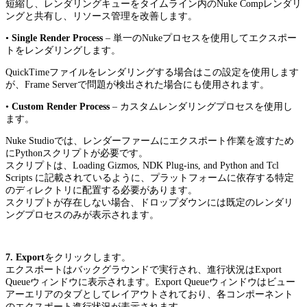
短縮し、レンダリングキューをタイムライン内のNuke Compレンダリ
ングと共有し、リソース管理を改善します。
•
Single Render Process
– 単一のNukeプロセスを使用してエクスポー
トをレンダリングします。
QuickTimeファイルをレンダリングする場合はこの設定を使用します
が、Frame Serverで問題が検出された場合にも使用されます。
•
Custom Render Process
– カスタムレンダリングプロセスを使用し
ます。
Nuke Studioでは、レンダーファームにエクスポート作業を渡すため
にPythonスクリプトが必要です。
スクリプトは、Loading Gizmos, NDK Plug-ins, and Python and Tcl
Scripts に記載されているように、プラットフォームに依存する特定
のディレクトリに配置する必要があります。
スクリプトが存在しない場合、ドロップダウンには既定のレンダリ
ングプロセスのみが表示されます。
7. Export
をクリックします。
エクスポートはバックグラウンドで実行され、進行状況はExport
Queueウィンドウに表示されます。Export Queueウィンドウはビュー
アーエリアのタブとしてレイアウトされており、各コンポーネント
のエクスポート進行状況が表示されます。