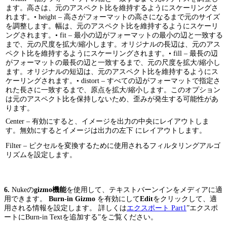
ます。高さは、元のアスペクト比を維持するようにスケーリングさ
れます。• height – 高さがフォーマットの高さになるまで元のサイズ
を調整します。幅は、元のアスペクト比を維持するようにスケーリ
ングされます。• fit – 最小の辺がフォーマットの最小の辺と一致する
まで、元の尺度を拡大/縮小します。オリジナルの長辺は、元のアス
ペクト比を維持するようにスケーリングされます。• fill – 最長の辺
がフォーマットの最長の辺と一致するまで、元の尺度を拡大/縮小し
ます。オリジナルの短辺は、元のアスペクト比を維持するようにス
ケーリングされます。• distort – すべての辺がフォーマットで指定さ
れた長さに一致するまで、原点を拡大/縮小します。このオプション
は元のアスペクト比を保持しないため、歪みが発生する可能性があ
ります。
Center – 有効にすると、イメージを出力の中央にレイアウトしま
す。無効にするとイメージは出力の左下 にレイアウトします。
Filter – ピクセルを変換するために使用されるフィルタリングアルゴ
リズムを設定します。
6.
Nukeの
gizmo機能
を使用して、テキストバーンインをメディアに適
用できます。
Burn-in Gizmo
を有効にして
Edit
をクリックして、適
用される情報を設定します。 詳しくは
エクスポート Part1
”エクスポ
ートにBurn-in Textを追加する”をご覧ください。