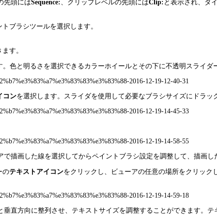
の先頭には
Sequence:
、クリップレベルの先頭には
Clip:
と表示され、タ
ントブラシツールを選択します。
きます。
す。色と明るさを選択できるカラーホイールとその下に不透明スライダ
イコン
を選択します。スライダを使用して必要なブラシサイズにドラッ
アで描画した線を選択してからペイントブラシ設定を調整して、描画し
ーの
テキストアイコン
をクリックし、ビューアの任意の場所をクリック
と垂直方向に整列させ、テキストサイズを調整することができます。テ