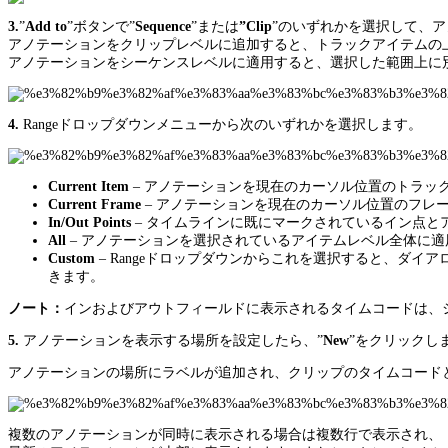
3.
”
Add to
”ボタンで”
Sequence
”または
”Clip
”のいずれかを選択して、
アノテーションをクリップレベルに追加すると、トラックアイテムの
アノテーションをシーケンスレベルに適用すると、選択した範囲上に
4.
Rangeドロップダウンメニューから次のいずれかを選択します。
Current Item
– アノテーションを現在のカーソル位置のトラッ
Current Frame
– アノテーションを現在のカーソル位置のフレ
In/Out Points
– タイムラインに既にマークされているイン点と
All
– アノテーションを選択されているアイテムレベル全体に適
Custom
– Rangeドロップダウンからこれを選択すると、ダ
きます。
ノート：
インおよびアウトフィールドに表示されるタイムコードは、
5.
アノテーションを表示する場所を設定したら、”
New
”をクリックし
アノテーションの場所にラベルが追加され、クリップのタイムコード
複数のアノテーションが同時に表示される場合は複数行で表示され、