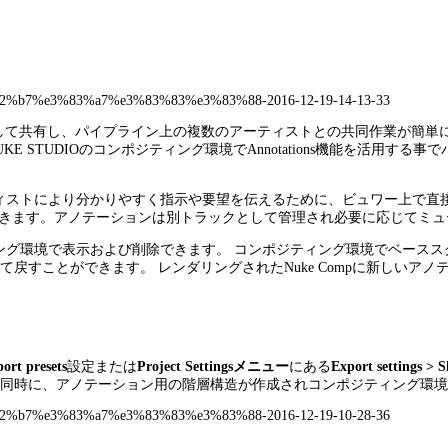
調整して共有し、パイプライン上の複数のアーティストとの共同作業が簡単
E STUDIOのコンポジティング環境でAnnotations機能を活用
のアーティストにより分かりやすく指示や要望を伝えるために、ビュワー上
できます。アノテーションは別トラックとして管理され必要に応じてミュ
ティング環境で表示および削除できます。 コンポジティング環境でベー
て戻すことができます。 レンダリングされたNuke Compに新しい
ort presets
設定または
Project Settingsメニュー
にある
Export settings > S
作成すると同時に、アノテーション用の階層構造が作成されコンポジティング