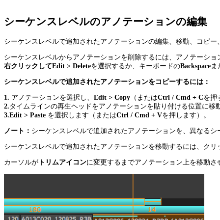
シーケンスレベルのアノテーションの編集
シーケンスレベルで追加されたアノテーションの編集、移動、コピー
シーケンスレベルからアノテーションを削除するには、アノテーショ
右クリックしてEdit > Delete
を選択するか、キーボードの
Backspace
ま
シーケンスレベルで追加されたアノテーションをコピーするには：
1.
アノテーションを選択し、
Edit > Copy
（または
Ctrl / Cmd + C
を押
2.
タイムラインの再生ヘッドをアノテーションを貼り付ける位置に移
3.Edit > Paste
を選択します（または
Ctrl / Cmd + V
を押します）。
ノート：
シーケンスレベルで追加されたアノテーションを、異なるシ
シーケンスレベルで追加されたアノテーションを移動するには、クリ
カーソルが
トリムアイコン
に変更するまでアノテーション上を移動さ